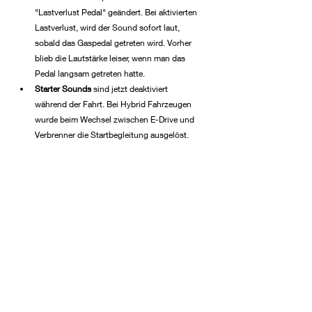
"Lastverlust Pedal" geändert. Bei aktivierten 
Lastverlust, wird der Sound sofort laut, 
sobald das Gaspedal getreten wird. Vorher 
blieb die Lautstärke leiser, wenn man das 
Pedal langsam getreten hatte.
Starter Sounds 
sind jetzt deaktiviert 
während der Fahrt. Bei Hybrid Fahrzeugen 
wurde beim Wechsel zwischen E-Drive und 
Verbrenner die Startbegleitung ausgelöst.
Voraussetzung: 
Geschwindigkeit muss auf 
dem Datenbus gesendet werden und in 
unserer Datenbank eingetragen sein. 