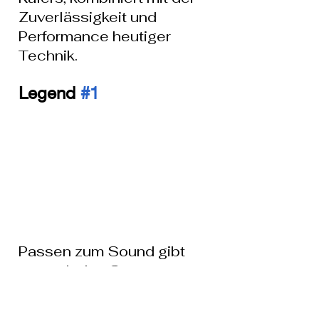
Zuverlässigkeit und 
Performance heutiger 
Technik.
Legend 
#1
Passen zum Sound gibt 
es auch den Starter 
Sound S-LEGEND#1 und 
die Hupe dazu in den 