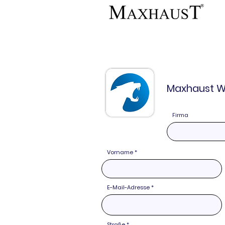
BRIDGE V4
BRIDGE APP
Maxhaust W
Firma
Vorname
E-Mail-Adresse
Straße